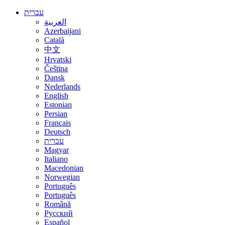
עברית
العربية
Azerbaijani
Català
中文
Hrvatski
Čeština
Dansk
Nederlands
English
Estonian
Persian
Français
Deutsch
עברית
Magyar
Italiano
Macedonian
Norwegian
Português
Português
Română
Русский
Español