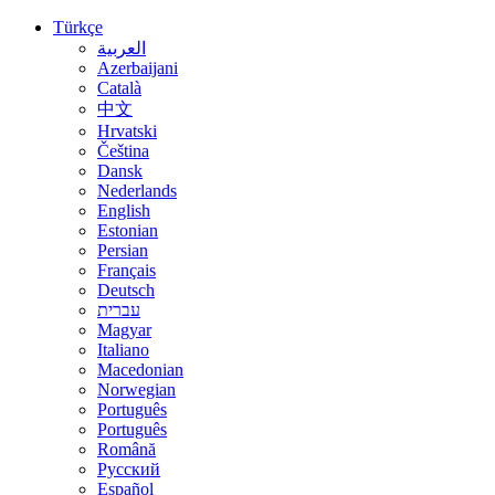
Türkçe
العربية
Azerbaijani
Català
中文
Hrvatski
Čeština
Dansk
Nederlands
English
Estonian
Persian
Français
Deutsch
עברית
Magyar
Italiano
Macedonian
Norwegian
Português
Português
Română
Русский
Español