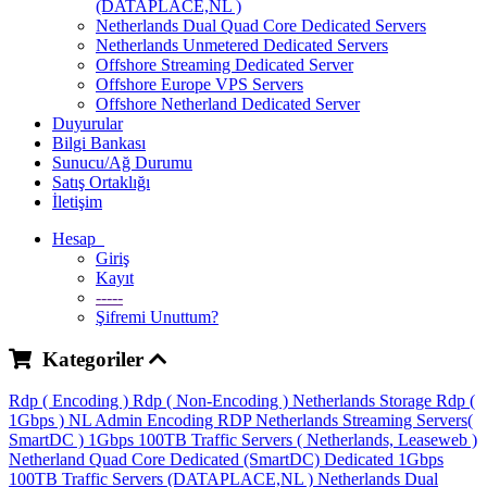
(DATAPLACE,NL )
Netherlands Dual Quad Core Dedicated Servers
Netherlands Unmetered Dedicated Servers
Offshore Streaming Dedicated Server
Offshore Europe VPS Servers
Offshore Netherland Dedicated Server
Duyurular
Bilgi Bankası
Sunucu/Ağ Durumu
Satış Ortaklığı
İletişim
Hesap
Giriş
Kayıt
-----
Şifremi Unuttum?
Kategoriler
Rdp ( Encoding )
Rdp ( Non-Encoding )
Netherlands Storage Rdp (
1Gbps )
NL Admin Encoding RDP
Netherlands Streaming Servers(
SmartDC )
1Gbps 100TB Traffic Servers ( Netherlands, Leaseweb )
Netherland Quad Core Dedicated (SmartDC)
Dedicated 1Gbps
100TB Traffic Servers (DATAPLACE,NL )
Netherlands Dual