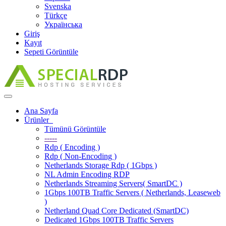
Svenska
Türkçe
Українська
Giriş
Kayıt
Sepeti Görüntüle
Toggle
navigation
Ana Sayfa
Ürünler
Tümünü Görüntüle
-----
Rdp ( Encoding )
Rdp ( Non-Encoding )
Netherlands Storage Rdp ( 1Gbps )
NL Admin Encoding RDP
Netherlands Streaming Servers( SmartDC )
1Gbps 100TB Traffic Servers ( Netherlands, Leaseweb
)
Netherland Quad Core Dedicated (SmartDC)
Dedicated 1Gbps 100TB Traffic Servers