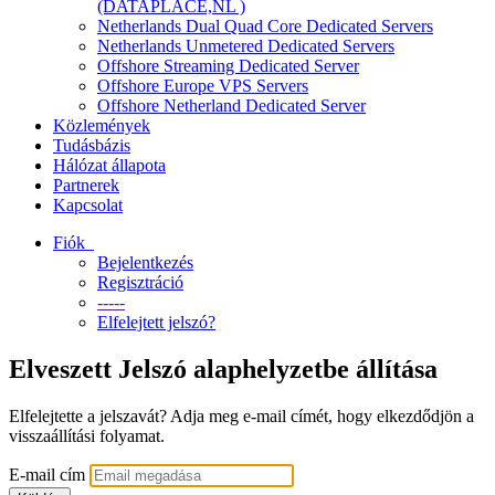
(DATAPLACE,NL )
Netherlands Dual Quad Core Dedicated Servers
Netherlands Unmetered Dedicated Servers
Offshore Streaming Dedicated Server
Offshore Europe VPS Servers
Offshore Netherland Dedicated Server
Közlemények
Tudásbázis
Hálózat állapota
Partnerek
Kapcsolat
Fiók
Bejelentkezés
Regisztráció
-----
Elfelejtett jelszó?
Elveszett Jelszó alaphelyzetbe állítása
Elfelejtette a jelszavát? Adja meg e-mail címét, hogy elkezdődjön a
visszaállítási folyamat.
E-mail cím