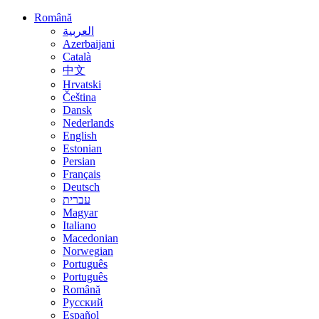
Română
العربية
Azerbaijani
Català
中文
Hrvatski
Čeština
Dansk
Nederlands
English
Estonian
Persian
Français
Deutsch
עברית
Magyar
Italiano
Macedonian
Norwegian
Português
Português
Română
Русский
Español