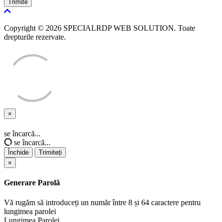
Trimite
Copyright © 2026 SPECIALRDP WEB SOLUTION. Toate
drepturile rezervate.
×
Închide
se încarcă...
se încarcă...
Închide
Trimiteți
×
Generare Parolă
Vă rugăm să introduceți un număr între 8 și 64 caractere pentru
lungimea parolei
Lungimea Parolei