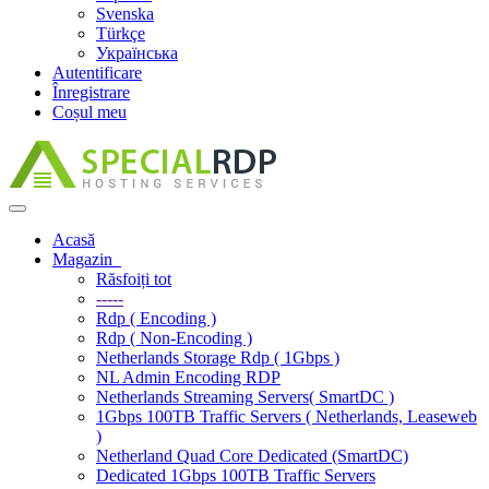
Svenska
Türkçe
Українська
Autentificare
Înregistrare
Coșul meu
Navigare
Toggle
Acasă
Magazin
Răsfoiți tot
-----
Rdp ( Encoding )
Rdp ( Non-Encoding )
Netherlands Storage Rdp ( 1Gbps )
NL Admin Encoding RDP
Netherlands Streaming Servers( SmartDC )
1Gbps 100TB Traffic Servers ( Netherlands, Leaseweb
)
Netherland Quad Core Dedicated (SmartDC)
Dedicated 1Gbps 100TB Traffic Servers