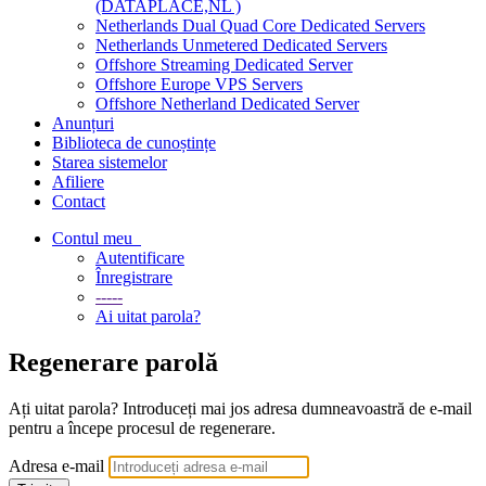
(DATAPLACE,NL )
Netherlands Dual Quad Core Dedicated Servers
Netherlands Unmetered Dedicated Servers
Offshore Streaming Dedicated Server
Offshore Europe VPS Servers
Offshore Netherland Dedicated Server
Anunțuri
Biblioteca de cunoștințe
Starea sistemelor
Afiliere
Contact
Contul meu
Autentificare
Înregistrare
-----
Ai uitat parola?
Regenerare parolă
Ați uitat parola? Introduceți mai jos adresa dumneavoastră de e-mail
pentru a începe procesul de regenerare.
Adresa e-mail