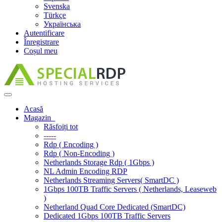
Svenska
Türkçe
Українська
Autentificare
Înregistrare
Coșul meu
Navigare
Toggle
Acasă
Magazin
Răsfoiți tot
-----
Rdp ( Encoding )
Rdp ( Non-Encoding )
Netherlands Storage Rdp ( 1Gbps )
NL Admin Encoding RDP
Netherlands Streaming Servers( SmartDC )
1Gbps 100TB Traffic Servers ( Netherlands, Leaseweb
)
Netherland Quad Core Dedicated (SmartDC)
Dedicated 1Gbps 100TB Traffic Servers