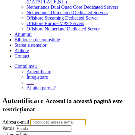
(DATAPLACE,NL )
Netherlands Dual Quad Core Dedicated Servers
Netherlands Unmetered Dedicated Servers
Offshore Streaming Dedicated Server
Offshore Europe VPS Servers
Offshore Netherland Dedicated Server
Anunțuri
Biblioteca de cunoștințe
Starea sistemelor
Afiliere
Contact
Contul meu
Autentificare
Înregistrare
-----
Ai uitat parola?
Autentificare
Accesul la această pagină este
restricționat
Adresa e-mail
Parola
nu mă uita