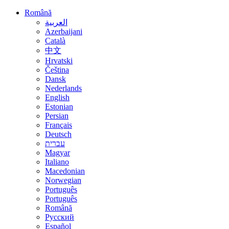
Română
العربية
Azerbaijani
Català
中文
Hrvatski
Čeština
Dansk
Nederlands
English
Estonian
Persian
Français
Deutsch
עברית
Magyar
Italiano
Macedonian
Norwegian
Português
Português
Română
Русский
Español