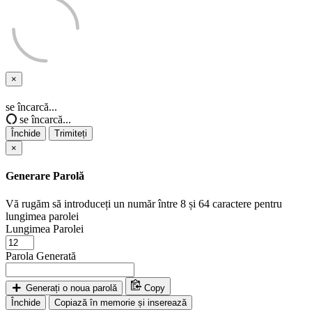
×
Închide
se încarcă...
se încarcă...
Închide
Trimiteți
×
Generare Parolă
Vă rugăm să introduceți un număr între 8 și 64 caractere pentru
lungimea parolei
Lungimea Parolei
Parola Generată
Generați o noua parolă
Copy
Închide
Copiază în memorie și inserează