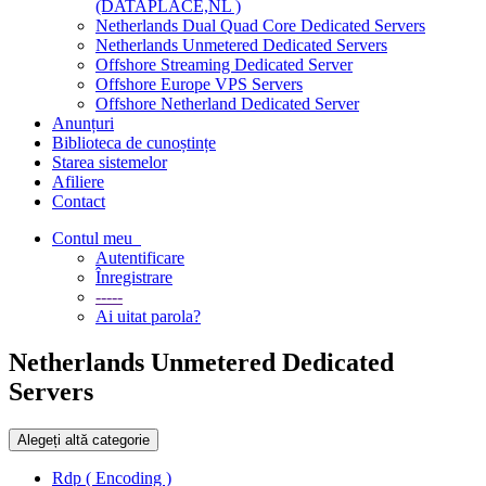
(DATAPLACE,NL )
Netherlands Dual Quad Core Dedicated Servers
Netherlands Unmetered Dedicated Servers
Offshore Streaming Dedicated Server
Offshore Europe VPS Servers
Offshore Netherland Dedicated Server
Anunțuri
Biblioteca de cunoștințe
Starea sistemelor
Afiliere
Contact
Contul meu
Autentificare
Înregistrare
-----
Ai uitat parola?
Netherlands Unmetered Dedicated
Servers
Alegeți altă categorie
Rdp ( Encoding )