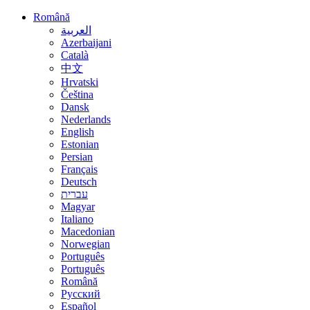
Română
العربية
Azerbaijani
Català
中文
Hrvatski
Čeština
Dansk
Nederlands
English
Estonian
Persian
Français
Deutsch
עברית
Magyar
Italiano
Macedonian
Norwegian
Português
Português
Română
Русский
Español