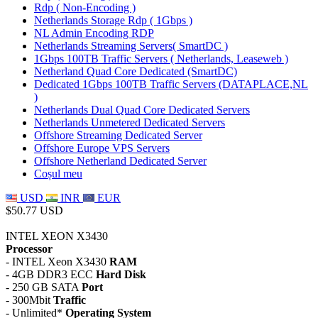
Rdp ( Non-Encoding )
Netherlands Storage Rdp ( 1Gbps )
NL Admin Encoding RDP
Netherlands Streaming Servers( SmartDC )
1Gbps 100TB Traffic Servers ( Netherlands, Leaseweb )
Netherland Quad Core Dedicated (SmartDC)
Dedicated 1Gbps 100TB Traffic Servers (DATAPLACE,NL
)
Netherlands Dual Quad Core Dedicated Servers
Netherlands Unmetered Dedicated Servers
Offshore Streaming Dedicated Server
Offshore Europe VPS Servers
Offshore Netherland Dedicated Server
Coșul meu
USD
INR
EUR
$50.77 USD
INTEL XEON X3430
Processor
- INTEL Xeon X3430
RAM
- 4GB DDR3 ECC
Hard Disk
- 250 GB SATA
Port
- 300Mbit
Traffic
- Unlimited*
Operating System