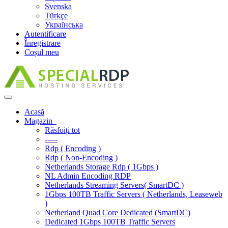
Svenska
Türkçe
Українська
Autentificare
Înregistrare
Coșul meu
Navigare
Toggle
Acasă
Magazin
Răsfoiți tot
-----
Rdp ( Encoding )
Rdp ( Non-Encoding )
Netherlands Storage Rdp ( 1Gbps )
NL Admin Encoding RDP
Netherlands Streaming Servers( SmartDC )
1Gbps 100TB Traffic Servers ( Netherlands, Leaseweb
)
Netherland Quad Core Dedicated (SmartDC)
Dedicated 1Gbps 100TB Traffic Servers